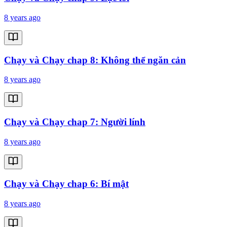
8 years ago
Chạy và Chạy chap 8: Không thể ngăn cản
8 years ago
Chạy và Chạy chap 7: Người lính
8 years ago
Chạy và Chạy chap 6: Bí mật
8 years ago