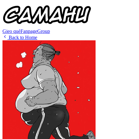
Gieo quẻ
Fanpage
Group
Back to Home