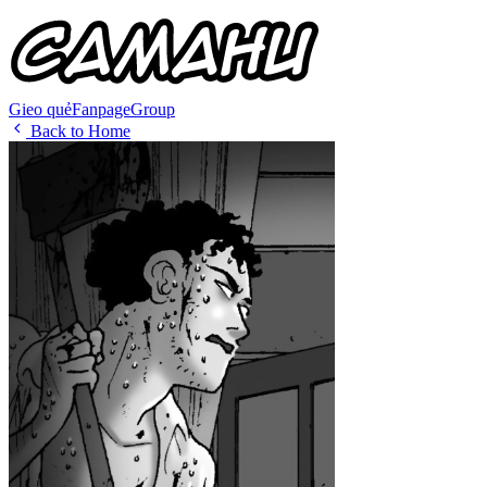
Gieo quẻ
Fanpage
Group
Back to Home