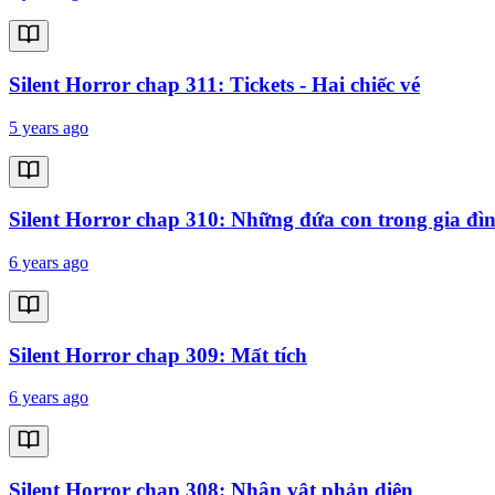
Silent Horror chap 311: Tickets - Hai chiếc vé
5 years ago
Silent Horror chap 310: Những đứa con trong gia đì
6 years ago
Silent Horror chap 309: Mất tích
6 years ago
Silent Horror chap 308: Nhân vật phản diện