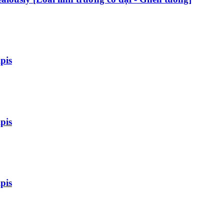
pis
pis
pis