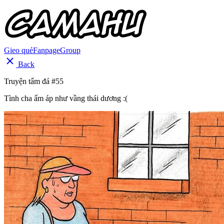
Gieo quẻ
Fanpage
Group
Back
Truyện tẩm đá #55
Tình cha ấm áp như vầng thái dương :(