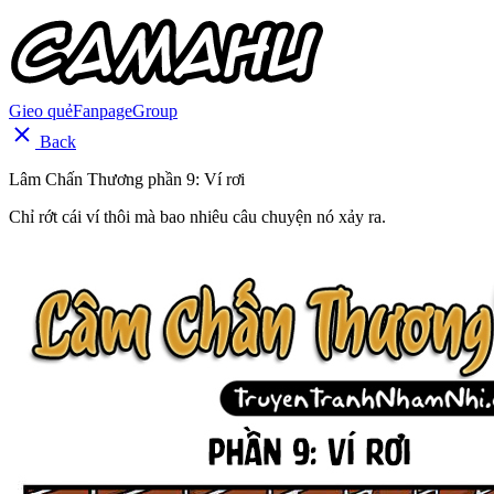
Gieo quẻ
Fanpage
Group
Back
Lâm Chấn Thương phần 9: Ví rơi
Chỉ rớt cái ví thôi mà bao nhiêu câu chuyện nó xảy ra.