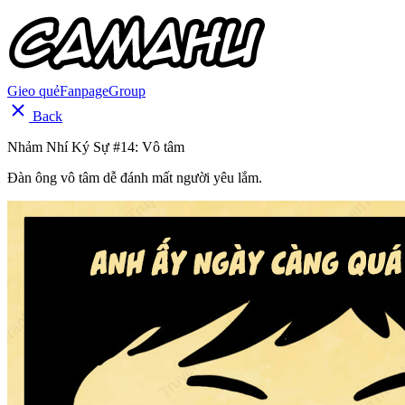
Gieo quẻ
Fanpage
Group
Back
Nhảm Nhí Ký Sự #14: Vô tâm
Đàn ông vô tâm dễ đánh mất người yêu lắm.