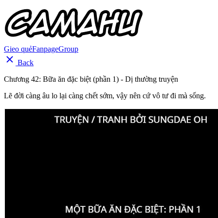
Gieo quẻ
Fanpage
Group
Back
Chương 42: Bữa ăn đặc biệt (phần 1) - Dị thường truyện
Lẽ đời càng âu lo lại càng chết sớm, vậy nên cứ vô tư đi mà sống.