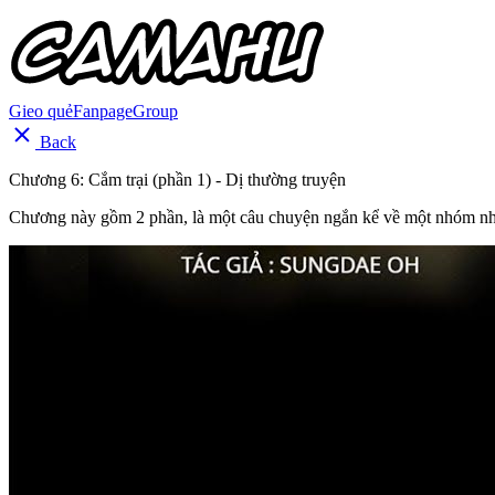
Gieo quẻ
Fanpage
Group
Back
Chương 6: Cắm trại (phần 1) - Dị thường truyện
Chương này gồm 2 phần, là một câu chuyện ngắn kể về một nhóm những