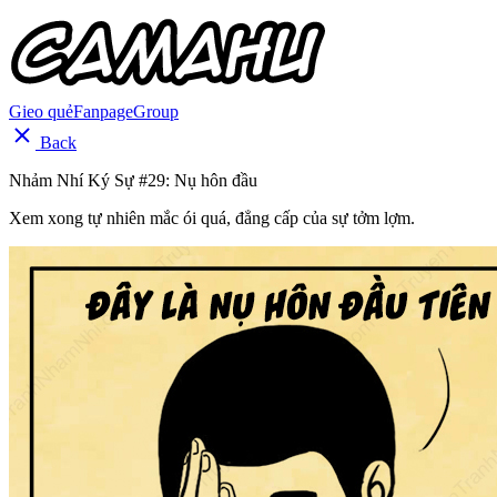
Gieo quẻ
Fanpage
Group
Back
Nhảm Nhí Ký Sự #29: Nụ hôn đầu
Xem xong tự nhiên mắc ói quá, đẳng cấp của sự tởm lợm.